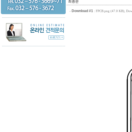
최종문
Download #1
-
:
FPCB.png (47.0 KB)
, Dow