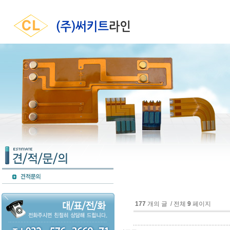
177
개의 글 / 전체
9
페이지