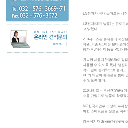
LG전자가 국내 스마트폰 시장
LG전자(대표 남용)는 윈도모바
고 밝혔다.
210시리즈는 휴대폰에 저장된
지원, 기존 6.1버전 보다 
램과 MS메신저 등을 PC와 연
친숙한 사용자환경(UI)도 장
사용할 수 있도록 했다. 벌집
격이 넓어 손가락으로 눌러도 
PC와 똑같이 휴대폰을 통해 
수 있도록 했다.
210시리즈는 무선랜(WiFi)
스용 단말기로 납품이 확정됐다
MC한국사업부 조성하 부사장은
화한 스마트폰을 선보일 계획”
김동석기자
dskim@etnews.co