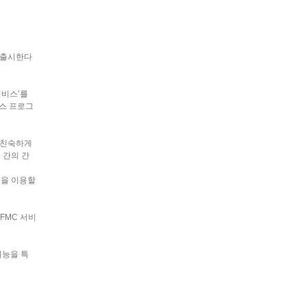
해 출시한다
서비스’를
피스 프로그
 친숙하게
 간의 간
넷을 이용할
FMC 서비
기능을 특