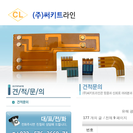
유해 광
177
개의 글 / 전체
9
페이지
번호