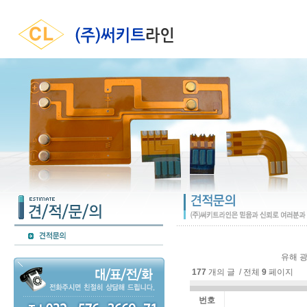
유해 광
177
개의 글 / 전체
9
페이지
번호