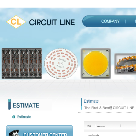
no
name