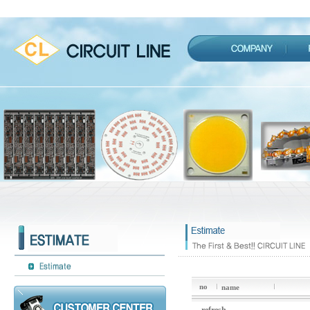
no
name