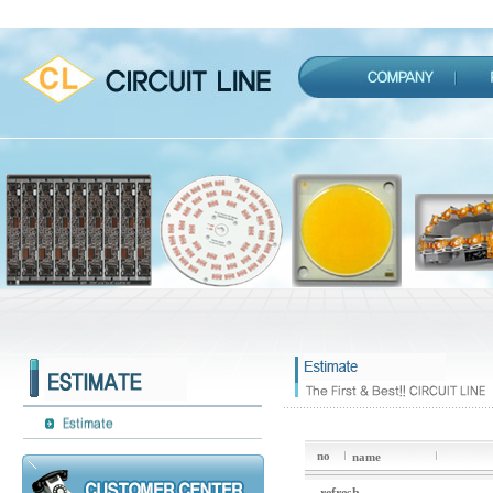
no
name